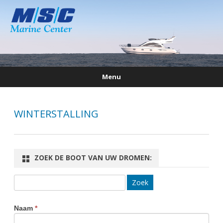
Menu
Ga
direct
naar
de
WINTERSTALLING
inhoud
ZOEK DE BOOT VAN UW DROMEN:
Zoek
naar:
Naam
*